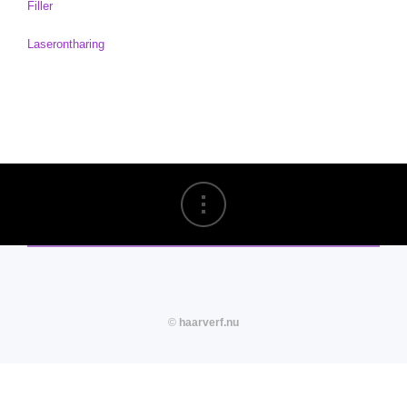
Filler
Verzorging
Laserontharing
Overige Vrienden
Trends en Life-style
Hairextensions
Beautysalons
Vlechtjes
Hairextensions merken
Hairextensions echt haar
©
haarverf.nu
Blog