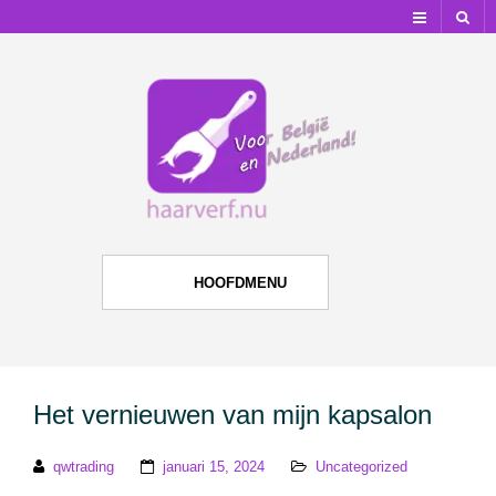
Home
Contact
Vrienden
Accessoires
Fashion
HOOFDMENU
Lingerie
Haarverzorging
Het vernieuwen van mijn kapsalon
Make-Up
qwtrading
januari 15, 2024
Uncategorized
Sieraden