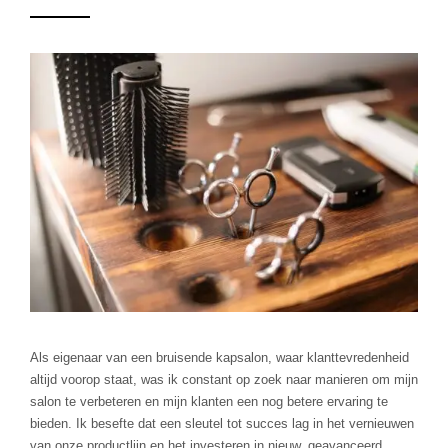
Verzorging
Overige Vrienden
Trends en Life-style
Hairextensions
Beautysalons
Vlechtjes
Hairextensions merken
Hairextensions echt haar
Als eigenaar van een bruisende kapsalon, waar klanttevredenheid
altijd voorop staat, was ik constant op zoek naar manieren om mijn
Blog
salon te verbeteren en mijn klanten een nog betere ervaring te
bieden. Ik besefte dat een sleutel tot succes lag in het vernieuwen
van onze productlijn en het investeren in nieuw, geavanceerd